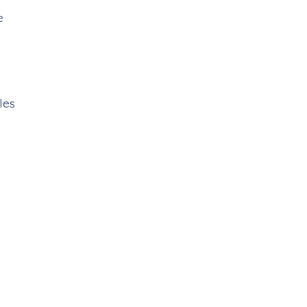
e
les