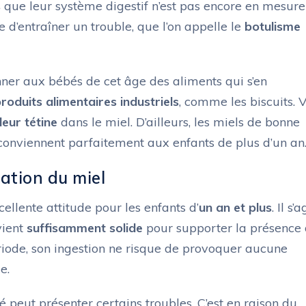
s
que leur système digestif n’est pas encore en mesure
e d’entraîner un trouble, que l’on appelle le
botulisme
onner aux bébés de cet âge des aliments qui s’en
roduits alimentaires industriels
, comme les biscuits. 
eur tétine
dans le miel. D’ailleurs, les miels de bonne
 conviennent parfaitement aux enfants de plus d’un an
ation du miel
llente attitude pour les enfants d’
un an et plus
. Il s’a
vient
suffisamment solide
pour supporter la présence
ériode, son ingestion ne risque de provoquer aucune
e.
é peut présenter certains troubles. C’est en raison du